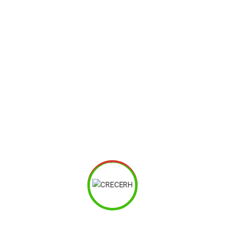
Capacitacion Presencial – Área
Gestión del conocimiento y
aprendizaje organizacional.
CAPACITACION PRESENCIAL – ÁREA GESTIÓN
DEL CONOCIMIENTO Y APRENDIZAJE
ORGANIZACIONAL.
CAO
001 –
DNC – Detección de Necesidades de
Capacitación.