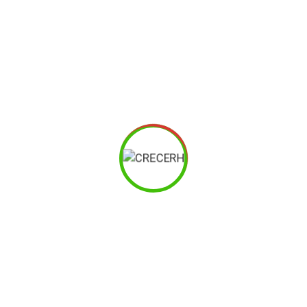
Nombre
Apellidos
Puesto
*
Empresa
*
Teléfono o Movil de contacto
*
Correo electrónico
*
Número de participantes
*
Mínimo 15 participantes