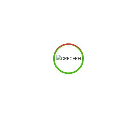
Result
Cras enim urna, interdum nec porttitor vitae, sollicitudin
eu eros. Praesent eget mollis nulla, non lacinia urna.
Donec sit amet neque auctor, ornare dui rutrum,
condimentum justo. Duis dictum, ex accumsan eleifend
eleifend, ex justo aliquam nunc, in ultrices ante quam
eget massa. Sed scelerisque, odio eu tempor pulvinar,
magna tortor finibus lorem.
At vero eos et accusamus et iusto odio