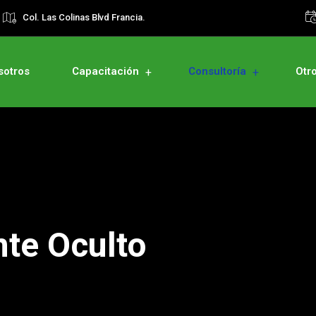
Col. Las Colinas Blvd Francia.
sotros
Capacitación
Consultoría
Otr
nte Oculto