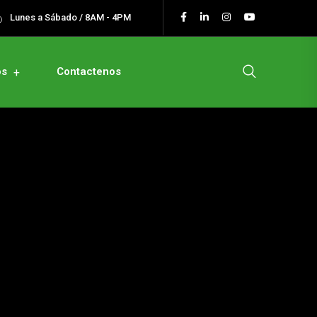
Lunes a Sábado / 8AM - 4PM
os
Contactenos